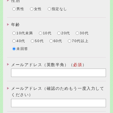
性別
男性
女性
指定なし
年齢
10代未満
10代
20代
30代
40代
50代
60代
70代以上
未回答
メールアドレス（英数半角）（
必須
）
メールアドレス（確認のためもう一度入力して
ください）