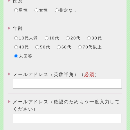
性別
男性
女性
指定なし
年齢
10代未満
10代
20代
30代
40代
50代
60代
70代以上
未回答
メールアドレス（英数半角）（
必須
）
メールアドレス（確認のためもう一度入力して
ください）