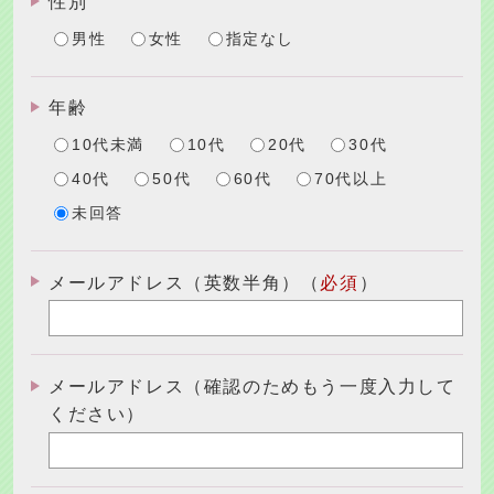
性別
男性
女性
指定なし
年齢
10代未満
10代
20代
30代
40代
50代
60代
70代以上
未回答
メールアドレス（英数半角）（
必須
）
メールアドレス（確認のためもう一度入力して
ください）