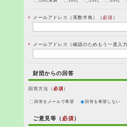
10代未満
10代
20代
30代
メールアドレス（英数半角）（
必須
）
メールアドレス（確認のためもう一度入
財団からの回答
回答方法
（
必須
）
回答をメールで希望
回答を希望しない
ご意見等（
必須
）