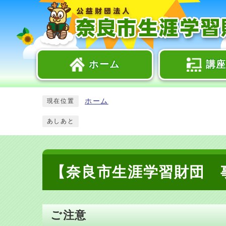
ホーム
講
ホーム
現在位置
あしあと
【奈良市生涯学習財団 
ご注意