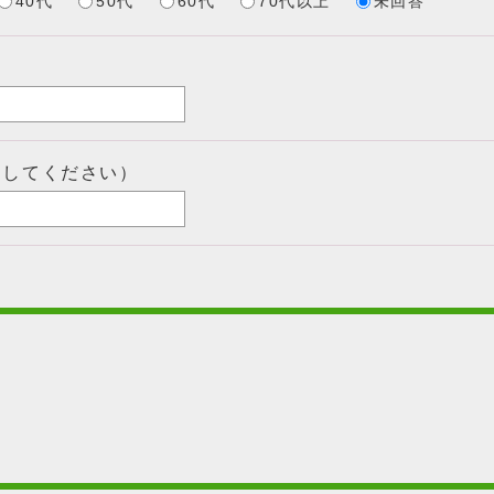
40代
50代
60代
70代以上
未回答
力してください）