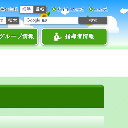
色の反転
標準
反転
サイトマップ
ヘルプ
検索
準
拡大
グループ情報
指導者情報