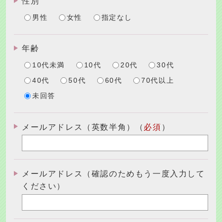
性別
男性
女性
指定なし
年齢
10代未満
10代
20代
30代
40代
50代
60代
70代以上
未回答
メールアドレス（英数半角）（
必須
）
メールアドレス（確認のためもう一度入力して
ください）