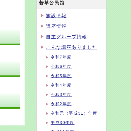
若草公民館
施設情報
講座情報
自主グループ情報
こんな講座ありました
令和7年度
令和6年度
令和5年度
令和4年度
令和3年度
令和2年度
令和元（平成31）年度
平成30年度