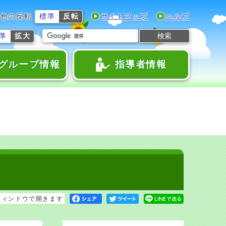
色の反転
標準
反転
サイトマップ
ヘルプ
検索
準
拡大
グループ情報
指導者情報
ウィンドウで開きます