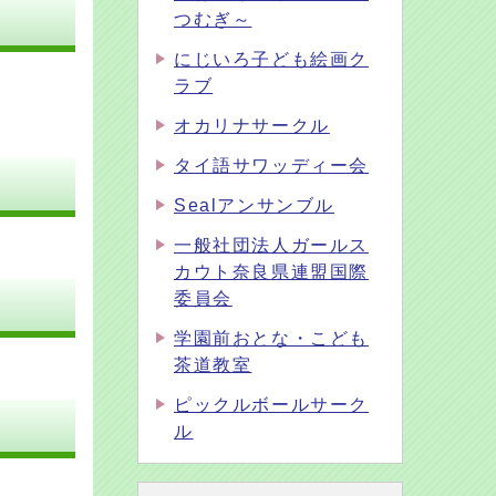
つむぎ～
にじいろ子ども絵画ク
ラブ
オカリナサークル
タイ語サワッディー会
Sealアンサンブル
一般社団法人ガールス
カウト奈良県連盟国際
委員会
学園前おとな・こども
茶道教室
ピックルボールサーク
ル