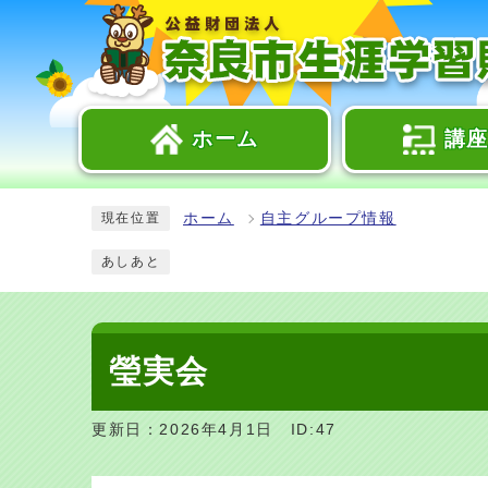
ホーム
講
ホーム
自主グループ情報
現在位置
あしあと
瑩実会
更新日：2026年4月1日
ID:47