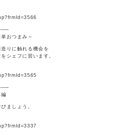
php?frmId=3566
───
簡単おつまみ～
造りに触れる機会を
をシェフに習います。
php?frmId=3565
───
本編
びましょう。
php?frmId=3337