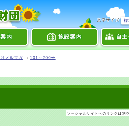
文字サイズ
標
座案内
施設案内
自主
向けメルマガ
101～200号
ソーシャルサイトへのリンクは別