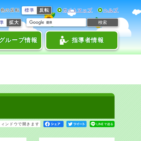
色の反転
標準
反転
サイトマップ
ヘルプ
検索
準
拡大
グループ情報
指導者情報
ウィンドウで開きます