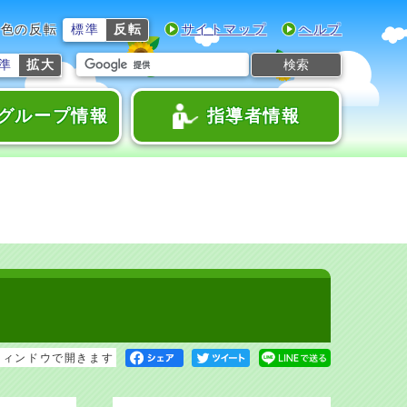
色の反転
標準
反転
サイトマップ
ヘルプ
検索
準
拡大
グループ情報
指導者情報
ウィンドウで開きます