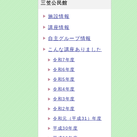
三笠公民館
施設情報
講座情報
自主グループ情報
こんな講座ありました
令和7年度
令和6年度
令和5年度
令和4年度
令和3年度
令和2年度
令和元（平成31）年度
平成30年度