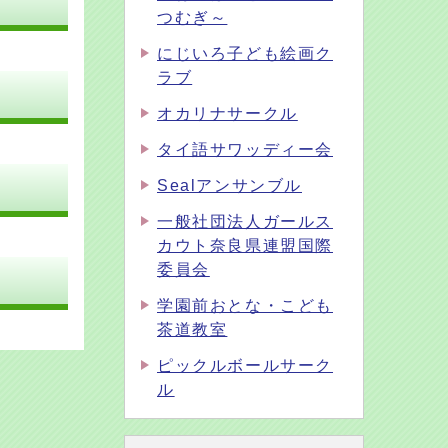
つむぎ～
にじいろ子ども絵画ク
ラブ
オカリナサークル
タイ語サワッディー会
Sealアンサンブル
一般社団法人ガールス
カウト奈良県連盟国際
委員会
学園前おとな・こども
茶道教室
ピックルボールサーク
ル