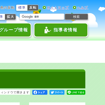
色の反転
標準
反転
サイトマップ
ヘルプ
検索
準
拡大
グループ情報
指導者情報
ウィンドウで開きます