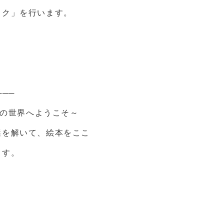
ック」を行います。
───
きの世界へようこそ～
謎を解いて、絵本をここ
ます。