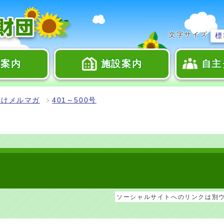
文字サイズ
標
座案内
施設案内
自主
向けメルマガ
401～500号
ソーシャルサイトへのリンクは別