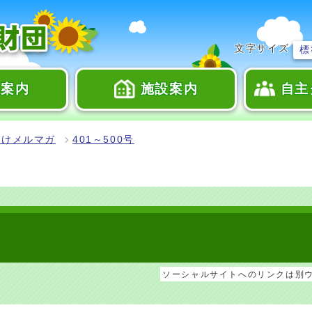
文字サイズ
標
座案内
施設案内
自主
向けメルマガ
401～500号
ソーシャルサイトへのリンクは別