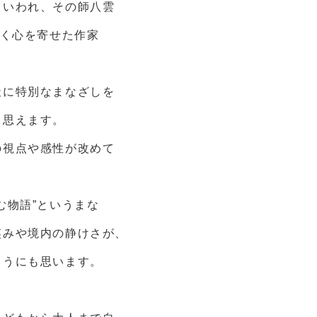
といわれ、その師八雲
深く心を寄せた作家
天に特別なまなざしを
も思えます。
の視点や感性が改めて
む物語”というまな
笑みや境内の静けさが、
ようにも思います。