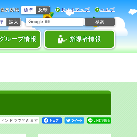
色の反転
標準
反転
サイトマップ
ヘルプ
検索
準
拡大
グループ情報
指導者情報
ウィンドウで開きます