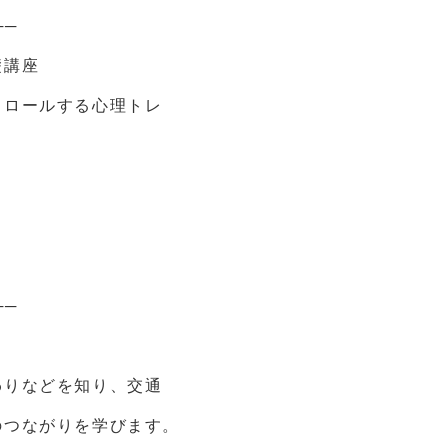
──
礎講座
トロールする心理トレ
──
わりなどを知り、交通
のつながりを学びます。