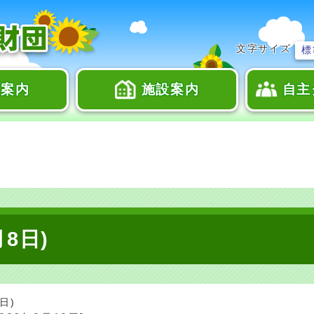
文字サイズ
標
座案内
施設案内
自主
月8日)
日)