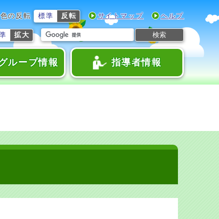
色の反転
標準
反転
サイトマップ
ヘルプ
検索
準
拡大
グループ情報
指導者情報