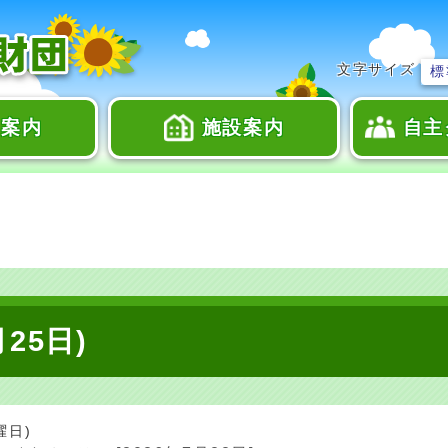
文字サイズ
標
座案内
施設案内
自主
25日)
曜日)