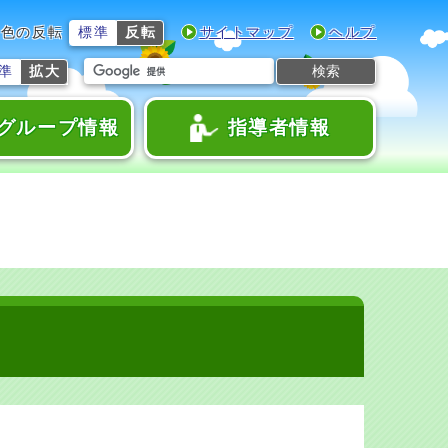
色の反転
標準
反転
サイトマップ
ヘルプ
検索
準
拡大
グループ情報
指導者情報