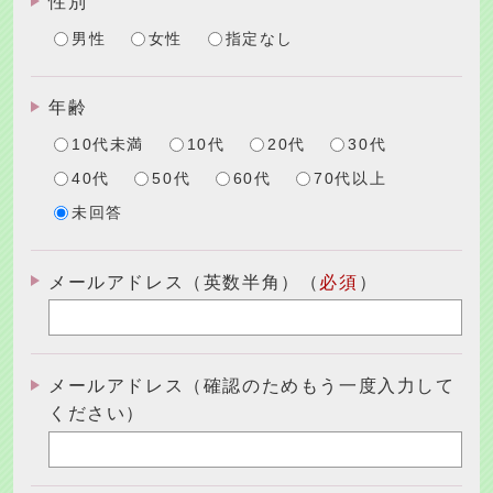
性別
男性
女性
指定なし
年齢
10代未満
10代
20代
30代
40代
50代
60代
70代以上
未回答
メールアドレス（英数半角）（
必須
）
メールアドレス（確認のためもう一度入力して
ください）