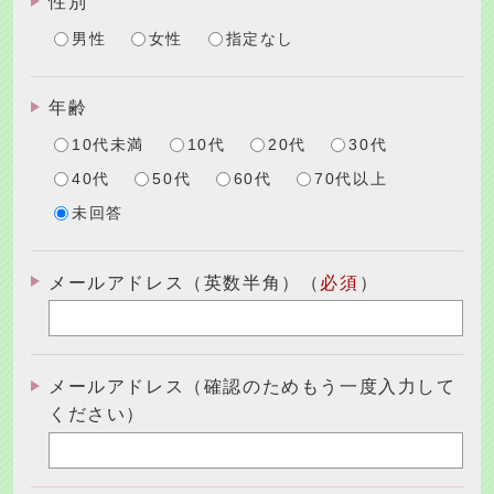
性別
男性
女性
指定なし
年齢
10代未満
10代
20代
30代
40代
50代
60代
70代以上
未回答
メールアドレス（英数半角）（
必須
）
メールアドレス（確認のためもう一度入力して
ください）