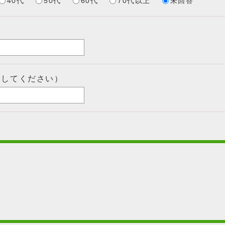
40代
50代
60代
70代以上
未回答
力してください）