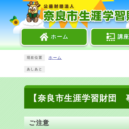
ホーム
講
ホーム
現在位置
あしあと
【奈良市生涯学習財団 
ご注意