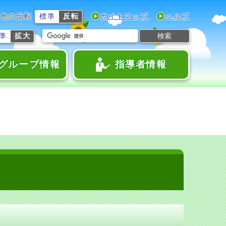
色の反転
標準
反転
サイトマップ
ヘルプ
検索
準
拡大
グループ情報
指導者情報