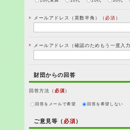
10代未満
10代
20代
30代
メールアドレス（英数半角）（
必須
）
メールアドレス（確認のためもう一度入
財団からの回答
回答方法
（
必須
）
回答をメールで希望
回答を希望しない
ご意見等（
必須
）