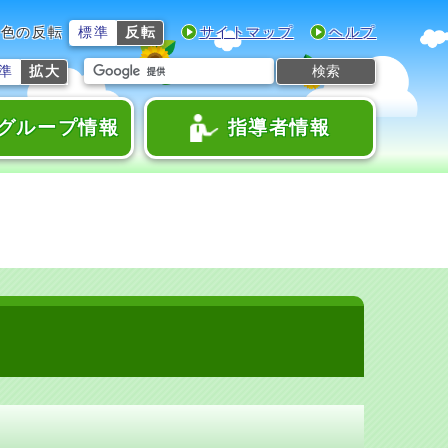
色の反転
標準
反転
サイトマップ
ヘルプ
検索
準
拡大
グループ情報
指導者情報