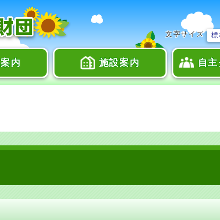
文字サイズ
標
座案内
施設案内
自主