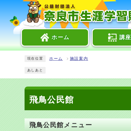
ホーム
講
ホーム
施設案内
現在位置
あしあと
飛鳥公民館
飛鳥公民館メニュー