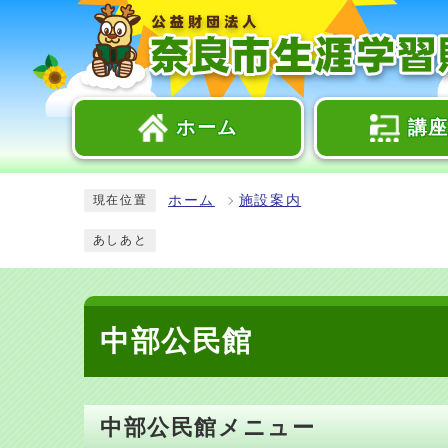
ホーム
講
ホーム
施設案内
現在位置
あしあと
中部公民館
中部公民館メニュー