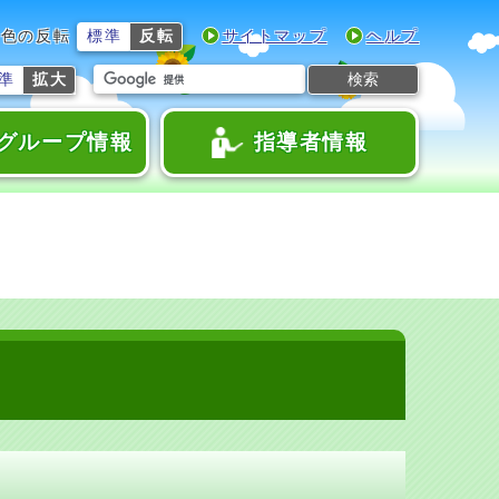
色の反転
標準
反転
サイトマップ
ヘルプ
検索
準
拡大
グループ情報
指導者情報