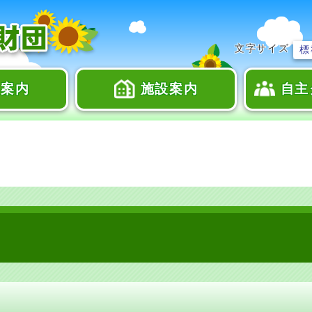
文字サイズ
標
座案内
施設案内
自主