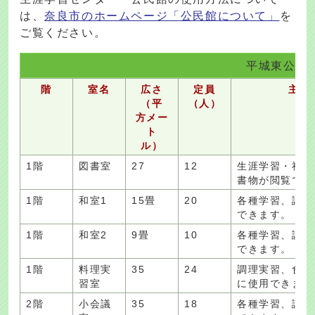
は、
奈良市のホームページ「公民館について」
を
ご覧ください。
平城東公民
階
室名
広さ
定員
主な
（平
（人）
方メー
ト
ル）
1階
図書室
27
12
生涯学習・社会
書物が閲覧でき
1階
和室1
15畳
20
各種学習、講演
できます。（畳
1階
和室2
9畳
10
各種学習、講演
できます。（畳
1階
料理実
35
24
調理実習、食文
習室
に使用できます
2階
小会議
35
18
各種学習、講演