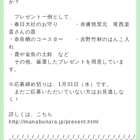
か？
プレゼント一例として、
・春日大社のお守り ・赤膚焼窯元 尾西楽
斎さんの皿
・奈良晒のコースター ・吉野竹材のはんこ入
れ
・鹿や金魚の土鈴 など
その他、厳選したプレゼントを用意していま
す。
※応募締め切りは、1月31日（水）です。
まだご応募いただいていない方はお見逃しな
く！
詳しくは、こちら
http://manabunara.jp/present.html
_/_/_/_/_/_/_/_/_/_/_/_/_/_/_/_/_/_/_/_/_/_/_/_/_/_