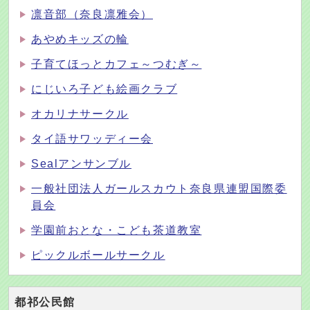
凛音部（奈良凛雅会）
あやめキッズの輪
子育てほっとカフェ～つむぎ～
にじいろ子ども絵画クラブ
オカリナサークル
タイ語サワッディー会
Sealアンサンブル
一般社団法人ガールスカウト奈良県連盟国際委
員会
学園前おとな・こども茶道教室
ピックルボールサークル
都祁公民館