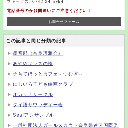
ファックス: 0742-34-5954
電話番号のかけ間違いにご注意ください！
お問合せフォーム
この記事と同じ分類の記事
凛音部（奈良凛雅会）
あやめキッズの輪
子育てほっとカフェ～つむぎ～
にじいろ子ども絵画クラブ
オカリナサークル
タイ語サワッディー会
Sealアンサンブル
一般社団法人ガールスカウト奈良県連盟国際委