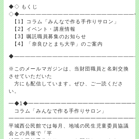
◆◇ もくじ
◇◆―――――――――――――――――――――
【1】コラム「みんなで作る手作りサロン」
【2】イベント・講座情報
【3】嘱託職員募集のお知らせ
【4】「奈良ひとまち大学」のご案内
◆――――――――――――――――――――――
※このメールマガジンは、当財団職員と名刺交換
させていただいた
方にも配信しています。ぜひ、ご一読くださ
い。
━◆1◆━━━━━━━━━━━━━━━━━━━━
コラム「みんなで作る手作りサロン」
━━━━━━━━━━━━━━━━━━━━━━━
平城西公民館では毎月、地域の民生児童委員協議
会との共催で「平