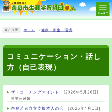
メニュー
スマートフォン表示用の情報をスキップ
ホーム
健康・衛生・環境
現在位置
コミュニケーション・話し
方（自己表現）
ザ・コーチングマインド
[2026年5月26日]
三笠公民館
奈良若者自立支援本人の会
[2026年4月1日]