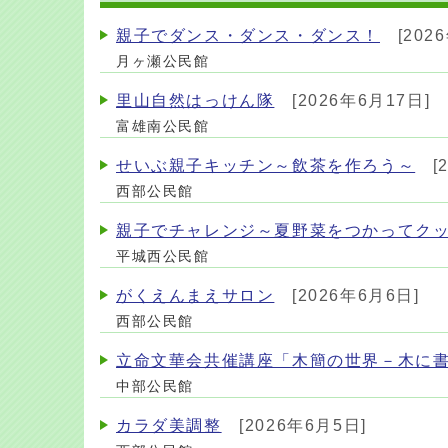
親子でダンス・ダンス・ダンス！
[202
月ヶ瀬公民館
里山自然はっけん隊
[2026年6月17日]
富雄南公民館
せいぶ親子キッチン～飲茶を作ろう～
[
西部公民館
親子でチャレンジ～夏野菜をつかってク
平城西公民館
がくえんまえサロン
[2026年6月6日]
西部公民館
立命文華会共催講座「木簡の世界－木に
中部公民館
カラダ美調整
[2026年6月5日]