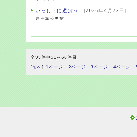
いっしょに遊ぼう
[2026年4月22日]
月ヶ瀬公民館
全93件中51～60件目
[
前へ
]
1
ページ
2
ページ
3
ページ
4
ページ