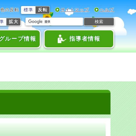
色の反転
標準
反転
サイトマップ
ヘルプ
検索
準
拡大
グループ情報
指導者情報