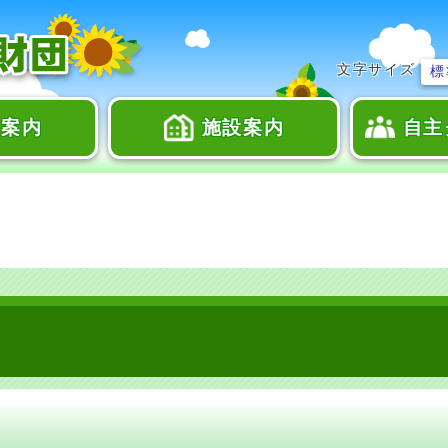
文字サイズ
標
座案内
施設案内
自主