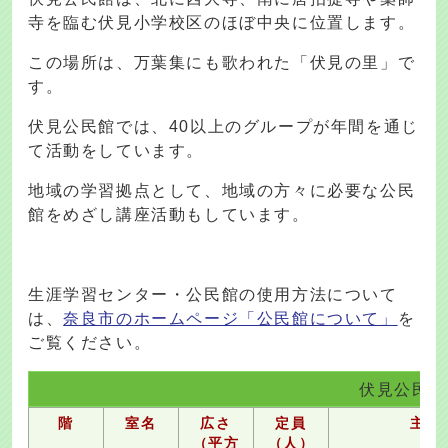
寺を臨む伏見小学校区のほぼ中央に位置します。
この場所は、万葉集にも歌われた「伏見の里」で
す。
伏見公民館では、40以上のグループが年間を通じ
て活動をしています。
地域の学習拠点として、地域の方々に必要な公民
館をめざし講座活動もしています。
生涯学習センター・公民館の使用方法について
は、
奈良市のホームページ「公民館について」
を
ご覧ください。
伏見公民館
階
室名
広さ
定員
主な
（平方
（人）