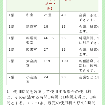
メート
ル）
1階
和室
21畳
40
会議、茶道、囲
できます。
1階
講義室
18
15
会議、研究会な
ます。
1階
料理実
46.95
25
料理実習、食文
習室
に利用できます
1階
図書室
27
15
会議、研究会な
ます。
2階
大会議
119
100
各種講座、会議
室
活動、映画上映
できます。
2階
小会議
24
20
会議などに利用
室
1．使用時間を超過して使用する場合の使用料
は、その超過する時間1時間（1時間未満は、1時
間とする。）につき、規定の使用料の額の1時間