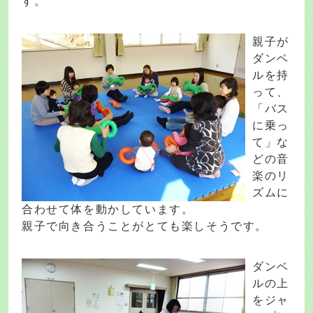
す。
親子が
ダンベ
ルを持
って、
「バス
に乗っ
て」な
どの音
楽のリ
ズムに
合わせて体を動かしています。
親子で向き合うことがとても楽しそうです。
ダンベ
ルの上
をジャ