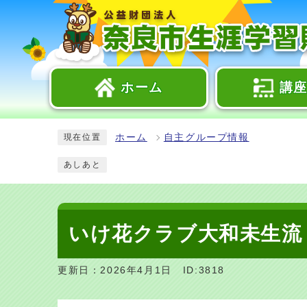
ホーム
講
ホーム
自主グループ情報
現在位置
あしあと
いけ花クラブ大和未生流
更新日：2026年4月1日
ID:3818