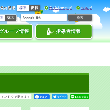
色の反転
標準
反転
サイトマップ
ヘルプ
検索
準
拡大
グループ情報
指導者情報
ウィンドウで開きます