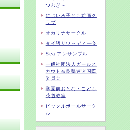
つむぎ～
にじいろ子ども絵画ク
ラブ
オカリナサークル
タイ語サワッディー会
Sealアンサンブル
一般社団法人ガールス
カウト奈良県連盟国際
委員会
学園前おとな・こども
茶道教室
ピックルボールサーク
ル