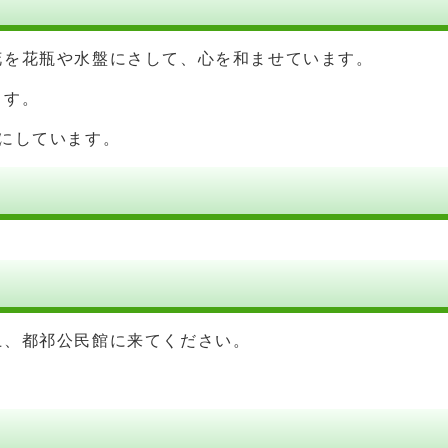
花を花瓶や水盤にさして、心を和ませています。
ます。
にしています。
上、都祁公民館に来てください。