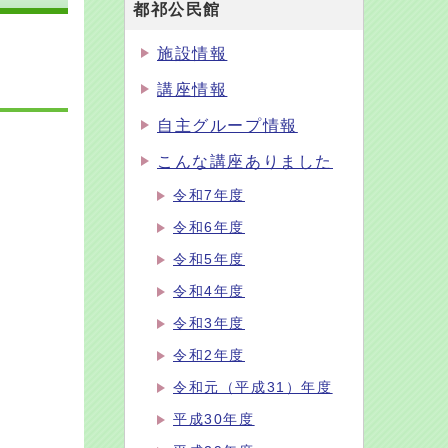
都祁公民館
施設情報
講座情報
自主グループ情報
こんな講座ありました
令和7年度
令和6年度
令和5年度
令和4年度
令和3年度
令和2年度
令和元（平成31）年度
平成30年度