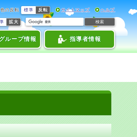
色の反転
標準
反転
サイトマップ
ヘルプ
検索
準
拡大
グループ情報
指導者情報