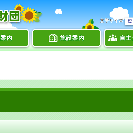
文字サイズ
標
座案内
施設案内
自主