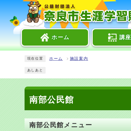
ホーム
講
ホーム
施設案内
現在位置
あしあと
南部公民館
南部公民館メニュー