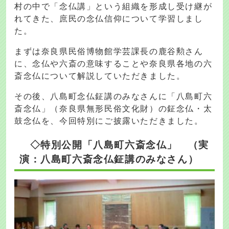
村の中で「念仏講」という組織を形成し受け継が
れてきた、庶民の念仏信仰について学習しまし
た。
まずは奈良県民俗博物館学芸課長の鹿谷勲さん
に、念仏や六斎の意味することや奈良県各地の六
斎念仏について解説していただきました。
その後、八島町念仏鉦講のみなさんに「八島町六
斎念仏」（奈良県無形民俗文化財）の鉦念仏・太
鼓念仏を、今回特別にご披露いただきました。
◇特別公開「八島町六斎念仏」 （実
演：八島町六斎念仏鉦講のみなさん）