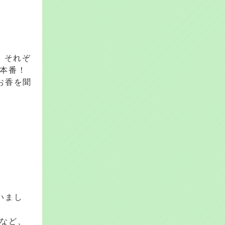
、それぞ
本番！
お香を聞
いまし
など、