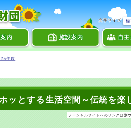
文字サイズ
標
座案内
施設案内
自主
25年度
ホッとする生活空間～伝統を楽
ソーシャルサイトへのリンクは別