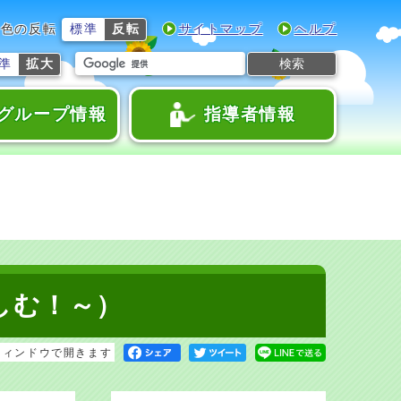
色の反転
標準
反転
サイトマップ
ヘルプ
検索
準
拡大
グループ情報
指導者情報
しむ！～）
ウィンドウで開きます