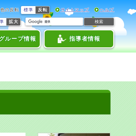
色の反転
標準
反転
サイトマップ
ヘルプ
検索
準
拡大
グループ情報
指導者情報