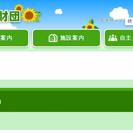
文字サイズ
標
座案内
施設案内
自主
）