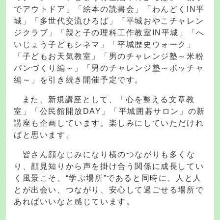
でアウトドア」「絵本の読書会」「わんどくIN平
城」「多世代交流ひろば」「平城おやこチャレン
ジクラブ」「親と子の理科工作教室IN平城」「へ
いじょう子どもシネマ」「平城歴史ウォーク」
「子どもお天気教室」「男のチャレンジ塾～米粉
パンづくり編～」「男のチャレンジ塾～ボッチャ
編～」を引き続き開催予定です。
また、新規講座として、「心を整える文章教
室」「公民館開放DAY」「平城囲碁サロン」の新
講座も企画しています。楽しみにしていただけれ
ばと思います。
皆さん顔なじみになり横のつながりも多くな
り、顔見知りから声を掛け合う関係に成長してい
く風景こそ、“学ぶ場所”であると同時に、人と人
とが出会い、つながり、安心して過ごせる場所で
あればいいなと感じています。