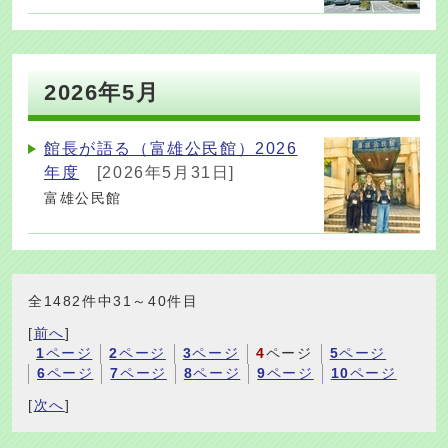
2026年5月
館長が語る（富雄公民館）2026
年度
[2026年5月31日]
富雄公民館
全1482件中31～40件目
[
前へ
]
1
ページ
2
ページ
3
ページ
4
ページ
5
ページ
6
ページ
7
ページ
8
ページ
9
ページ
10
ページ
[
次へ
]