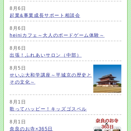
8月6日
起業&事業成長サポート相談会
8月6日
heiniカフェ～大人のボードゲーム体験～
8月6日
出張！ふれあいサロン（中部）
8月5日
せいぶ大和学講座～平城京の歴史と
その文化～
8月1日
歌ってハッピー！キッズゴスペル
8月1日
奈良のお寺×365日