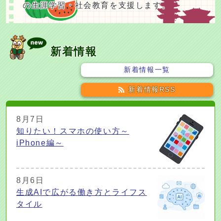
の生涯学習・社会教育を支援します。
新着情報
新着情報一覧
新着情報RSS
8月7日
知りたい！スマホの使い方～
iPhone編～
8月6日
生成AIで広がる働き方とライフス
タイル