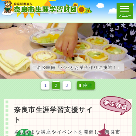
メニュー
スマートフォン表示用の情報をスキップ
二名公民館「パパとお菓子作りに挑戦！」
停止
1
2
3
奈良市生涯学習支援サイ
ト
さまざまな講座やイベントを開催し、奈良市