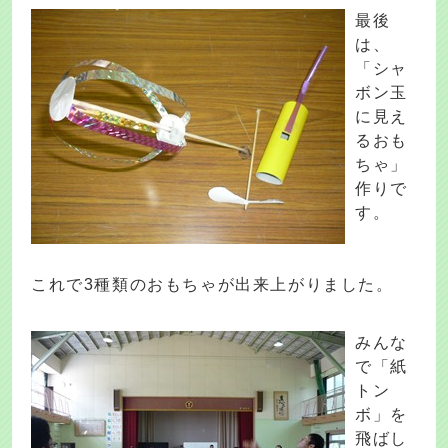
最後
は、
「シャ
ボン玉
に見え
るおも
ちゃ」
作りで
す。
これで3種類のおもちゃが出来上がりました。
みんな
で「紙
トン
ボ」を
飛ばし