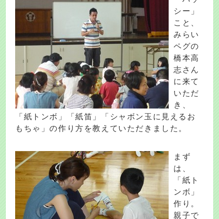
シー」
こと、
みらい
ペグの
橋本高
志さん
に来て
いただ
き、
「紙トンボ」「紙笛」「シャボン玉に見えるお
もちゃ」の作り方を教えていただきました。
まず
は、
「紙ト
ンボ」
作り。
親子で