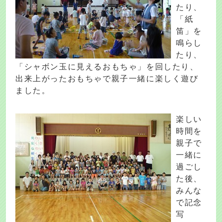
たり、
「紙
笛」を
鳴らし
たり、
「シャボン玉に見えるおもちゃ」を回したり、
出来上がったおもちゃで親子一緒に楽しく遊び
ました。
楽しい
時間を
親子で
一緒に
過ごし
た後、
みんな
で記念
写