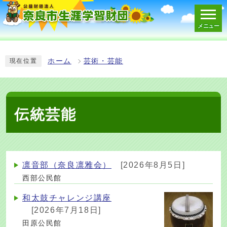
メニュー
スマートフォン表示用の情報をスキップ
ホーム
芸術・芸能
現在位置
伝統芸能
凛音部（奈良凛雅会）
[2026年8月5日]
西部公民館
和太鼓チャレンジ講座
[2026年7月18日]
田原公民館