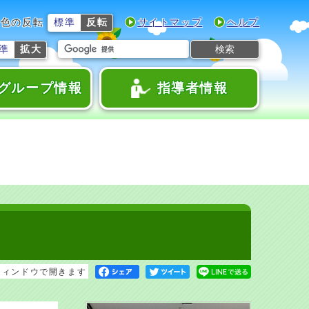
色の反転
標準
反転
サイトマップ
ヘルプ
検索
準
拡大
グループ情報
指導者情報
ウィンドウで開きます