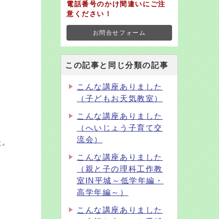
電話番号のかけ間違いにご注
意ください！
お問合せフォーム
この記事と同じ分類の記事
こんな講座ありました
（子どもお天気教室）
こんな講座ありました
（へいじょう子育て交
流会）
た。
こんな講座ありました
（親と子の理科工作教
室IN平城～低学年編・
高学年編～）
こんな講座ありました