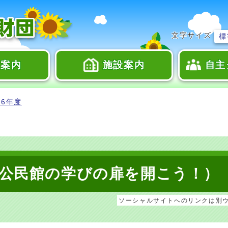
文字サイズ
標
座案内
施設案内
自主
6年度
公民館の学びの扉を開こう！）
ソーシャルサイトへのリンクは別