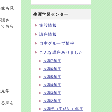
映像も見
生涯学習センター
が話さ
施設情報
っておら
講座情報
自主グループ情報
こんな講座ありました
令和7年度
令和6年度
令和5年度
令和4年度
設見学
令和3年度
令和2年度
きる窯を
令和元（平成31）年度