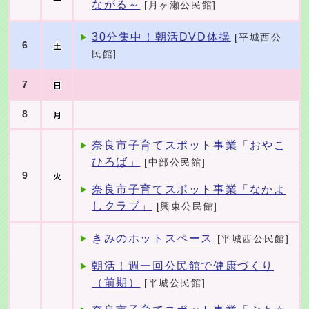
ながる～
[月ヶ瀬公民館]
30分集中！朝活DVD体操
[平城西公
6
民館]
7
8
奈良市子育てスポット事業「おやこ
ひろば」
[中部公民館]
9
奈良市子育てスポット事業「なかよ
しクラブ」
[興東公民館]
きみのホットスペース
[平城西公民館]
朝活！週一回公民館で健康づくり
（前期）
[平城公民館]