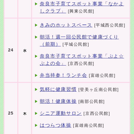
奈良市子育てスポット事業「なかよ
しクラブ」
[興東公民館]
きみのホットスペース
[平城西公民館]
朝活！週一回公民館で健康づくり
（前期）
[平城公民館]
24
奈良市子育てスポット事業「ぷよ☆
ぷよの会」
[京西公民館]
弁当持参！ランチ会
[富雄公民館]
気軽に健康習慣
[登美ヶ丘南公民館]
朝活！健康体操
[南部公民館]
シニア運動サロン
25
[京西公民館]
はつらつ体操
[富雄南公民館]