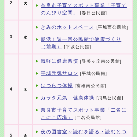
2
奈良市子育てスポット事業「子育て
のんびり空間」
[春日公民館]
きみのホットスペース
[平城西公民館]
3
朝活！週一回公民館で健康づくり
（前期）
[平城公民館]
気軽に健康習慣
[登美ヶ丘南公民館]
平城元気サロン
[平城公民館]
はつらつ体操
[富雄南公民館]
4
カラダ元気！健康体操
[飛鳥公民館]
奈良市子育てスポット事業「二名に
こにこ広場」
[二名公民館]
夜の図書室～読むを語る・読むとつ
5