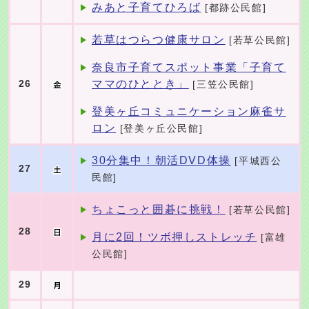
みあと子育てひろば
[都跡公民館]
若草はつらつ健康サロン
[若草公民館]
奈良市子育てスポット事業「子育て
ママのひととき」
26
[三笠公民館]
登美ヶ丘コミュニケーション麻雀サ
ロン
[登美ヶ丘公民館]
30分集中！朝活DVD体操
[平城西公
27
民館]
ちょこっと囲碁に挑戦！
[若草公民館]
28
月に2回！ツボ押しストレッチ
[富雄
公民館]
29