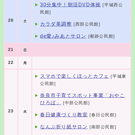
30分集中！朝活DVD体操
[平城西公
民館]
20
カラダ美調整
[西部公民館]
de愛♪みあとサロン
[都跡公民館]
21
22
スマホで楽しくほっとカフェ
[平城東
公民館]
奈良市子育てスポット事業「おやこ
ひろば」
[中部公民館]
23
春日健康づくり教室
[春日公民館]
なんぶ折り紙サロン
[南部公民館]