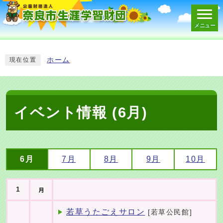
メニュー
スマートフォン表示用の情報をスキップ
ホーム
現在位置
イベント情報 (6月)
6月
7月
8月
9月
10月
1
若草うたごえサロン
[若草公民館]