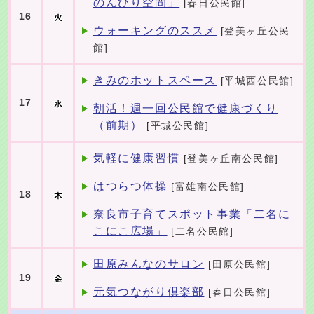
のんびり空間」
[春日公民館]
16
ウォーキングのススメ
[登美ヶ丘公民
館]
きみのホットスペース
[平城西公民館]
17
朝活！週一回公民館で健康づくり
（前期）
[平城公民館]
気軽に健康習慣
[登美ヶ丘南公民館]
はつらつ体操
[富雄南公民館]
18
奈良市子育てスポット事業「二名に
こにこ広場」
[二名公民館]
田原みんなのサロン
[田原公民館]
19
元気つながり倶楽部
[春日公民館]