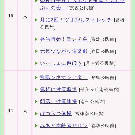
奈良市子育てスポット事業「ぷよ☆
ぷよの会」
[京西公民館]
10
月に2回！ツボ押しストレッチ
[富雄
公民館]
弁当持参！ランチ会
[富雄公民館]
元気つながり倶楽部
[春日公民館]
いっしょに遊ぼう
[月ヶ瀬公民館]
飛鳥シネマシアター
[飛鳥公民館]
気軽に健康習慣
[登美ヶ丘南公民館]
朝活！健康体操
[南部公民館]
11
はつらつ体操
[富雄南公民館]
みあと幸齢者サロン
[都跡公民館]